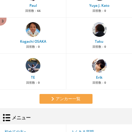
Paul
Yuya J. Kato
回答数：
66
回答数：
0
3
Kogachi OSAKA
Taku
回答数：
0
回答数：
0
TE
Erik
回答数：
0
回答数：
0
アンカー一覧
メニュー
初めての方へ
よくある質問