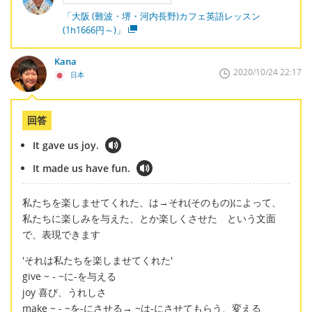
「大阪 (難波・堺・河内長野)カフェ英語レッスン
(1h1666円～)」
Kana
2020/10/24 22:17
日本
回答
It gave us joy.
It made us have fun.
私たちを楽しませてくれた、は→それ(そのもの)によって、
私たちに楽しみを与えた、とか楽しくさせた という文面
で、表現できます
'それは私たちを楽しませてくれた'
give ~ - ~に-を与える
joy 喜び、うれしさ
make ~ - ~を-にさせる→ ~は-にさせてもらう、変える