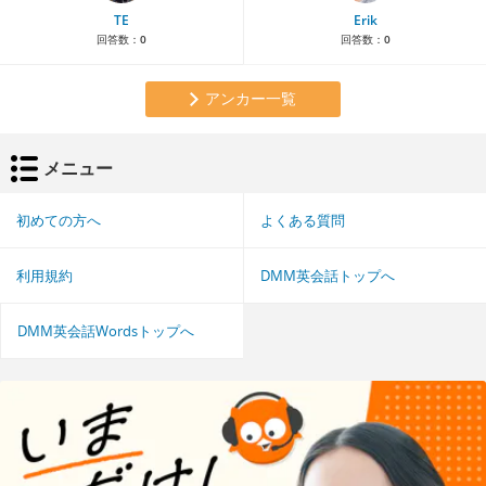
TE
Erik
回答数：
0
回答数：
0
アンカー一覧
メニュー
初めての方へ
よくある質問
利用規約
DMM英会話トップへ
DMM英会話Wordsトップへ