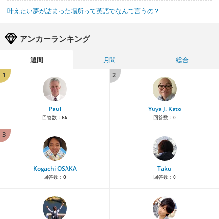
叶えたい夢が詰まった場所って英語でなんて言うの？
アンカーランキング
週間
月間
総合
1
2
Paul
Yuya J. Kato
回答数：
66
回答数：
0
3
Kogachi OSAKA
Taku
回答数：
0
回答数：
0