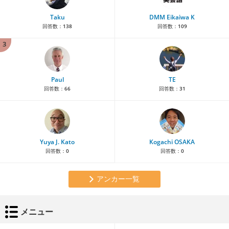
Taku
DMM Eikaiwa K
回答数：
138
回答数：
109
3
Paul
TE
回答数：
66
回答数：
31
Yuya J. Kato
Kogachi OSAKA
回答数：
0
回答数：
0
アンカー一覧
メニュー