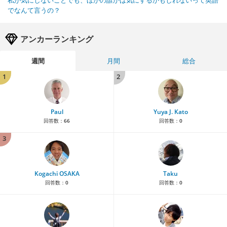
私が気にしないことでも、ほかの誰かは気にするかもしれないって英語
でなんて言うの？
アンカーランキング
週間
月間
総合
1
2
Paul
Yuya J. Kato
回答数：
66
回答数：
0
3
Kogachi OSAKA
Taku
回答数：
0
回答数：
0