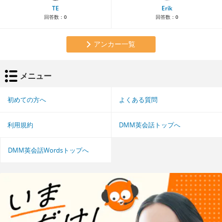
TE
Erik
回答数：
0
回答数：
0
アンカー一覧
メニュー
初めての方へ
よくある質問
利用規約
DMM英会話トップへ
DMM英会話Wordsトップへ