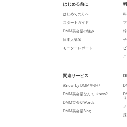
はじめる前に
はじめての方へ
料
スタートガイド
プ
DMM英会話の強み
韓
日本人講師
子
モニターレポート
ビ
こ
関連サービス
iKnow! by DMM英会話
D
DMM英会話なんてuknow?
D
り
DMM英会話Words
メ
DMM英会話Blog
採