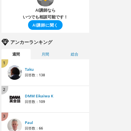
AI講師なら
いつでも相談可能です！
AI講師に聞く
アンカーランキング
週間
月間
総合
1
Taku
回答数：
138
2
DMM Eikaiwa K
回答数：
109
3
Paul
回答数：
66