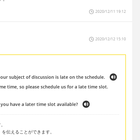
2020/12/11 19:12
2020/12/12 15:10
our subject of discussion is late on the schedule.
 time, so please schedule us for a late time slot.
 you have a later time slot available?
す。
遅い」を伝えることができます。