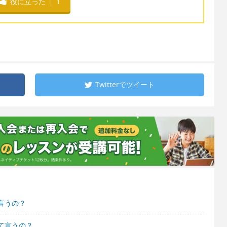
役に立った
1
Twitterで
ツイート
言うの？
て言うの？