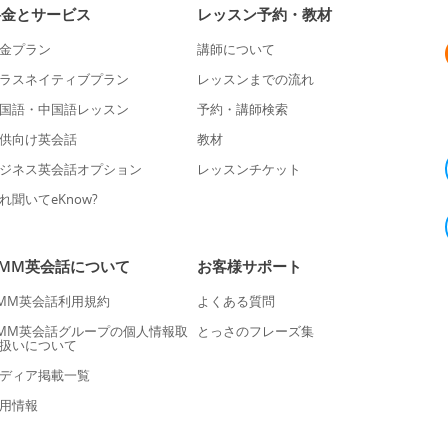
料金とサービス
レッスン予約・教材
金プラン
講師について
ラスネイティブプラン
レッスンまでの流れ
国語・中国語レッスン
予約・講師検索
供向け英会話
教材
ジネス英会話オプション
レッスンチケット
れ聞いてeKnow?
DMM英会話について
お客様サポート
MM英会話利用規約
よくある質問
MM英会話グループの個人情報取
とっさのフレーズ集
扱いについて
ディア掲載一覧
用情報