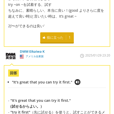
try ~on ~を試着する、試す
ちなみに、素晴らしい、本当に良い！(good よりさらに度を
超えて良い時)と言いたい時は、It’s great ~
2)’〜ができるのは良い‘
役に立った
1
DMM Eikaiwa K
2025/01/29 23:20
アメリカ合衆国
回答
"It's great that you can try it first."
-
"It's great that you can try it first."
（試せるからよい。）
-
"try it first"
（先に試せる）を使うと、試すことができるメ