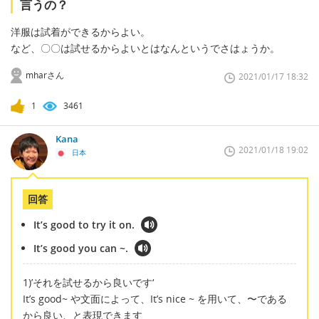
言うの？
洋服は試着ができるからよい。
など、〇〇は試せるからよいとはなんというでさはょうか。
mharさん
2021/01/17 18:32
1
3461
Kana
2021/01/18 19:02
日本
回答
It’s good to try it on.
It’s good you can ~.
1)’それを試せるから良いです‘
It’s good~ や文面によって、It’s nice ~ を用いて、〜である
から良い、と表現できます