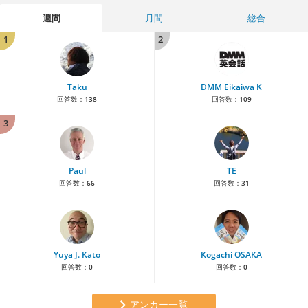
週間
月間
総合
1
2
Taku
DMM Eikaiwa K
回答数：
138
回答数：
109
3
Paul
TE
回答数：
66
回答数：
31
Yuya J. Kato
Kogachi OSAKA
回答数：
0
回答数：
0
アンカー一覧