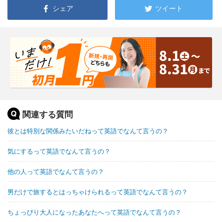
シェア
ツイート
関連する質問
彼とは特別な関係みたいだねって英語でなんて言うの？
気にするって英語でなんて言うの？
他の人って英語でなんて言うの？
男だけで旅するとはっちゃけられるって英語でなんて言うの？
ちょっぴり大人になったあなたへって英語でなんて言うの？