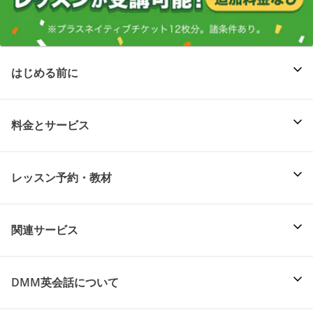
はじめる前に
料金とサービス
レッスン予約・教材
関連サービス
DMM英会話について