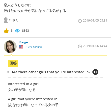
恋人どうしなのに
彼は他の女の子が気になってる気がする
Yuさん
2019/01/05 05:31
3
8863
Paige
2019/01/06 14:44
アメリカ合衆国
回答
Are there other girls that you’re interested in?
Interested in a girl
女の子が気になる
A girl that you’re interested in
(あなたは)気になっている女の子