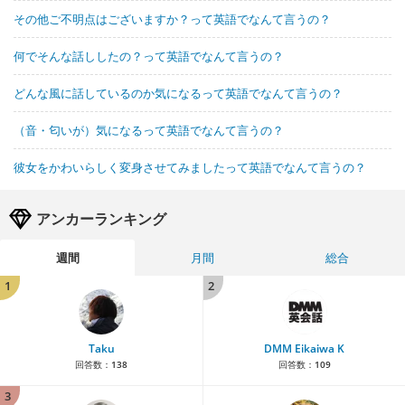
その他ご不明点はございますか？って英語でなんて言うの？
何でそんな話ししたの？って英語でなんて言うの？
どんな風に話しているのか気になるって英語でなんて言うの？
（音・匂いが）気になるって英語でなんて言うの？
彼女をかわいらしく変身させてみましたって英語でなんて言うの？
アンカーランキング
週間
月間
総合
1
2
Taku
DMM Eikaiwa K
回答数：
138
回答数：
109
3