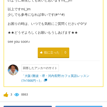
のように表現しても良いと思いますm(__)m
以上ですm(_)m
少しでも参考になれば幸いです(#^^#)
お困りの時は、いつでも気軽にご質問ください(^0^)/
★★どうぞよろしくお願いもうしあげます★★
see you soon♪
役に立った
0
回答したアンカーのサイト
「大阪 (難波・堺・河内長野)カフェ英語レッスン
(1h1666円～)」
3
8863