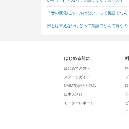
いそうだけどねって英語でなんて言うの？
「音の変化にルールはない」って英語でなん
誰とは言えないけどって英語でなんて言うの
はじめる前に
はじめての方へ
料
スタートガイド
プ
DMM英会話の強み
韓
日本人講師
子
モニターレポート
ビ
こ