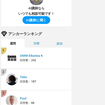
AI講師なら
いつでも相談可能です！
AI講師に聞く
アンカーランキング
週間
月間
総合
1
DMM Eikaiwa K
回答数：
242
2
Taku
回答数：
187
3
Paul
回答数：
66