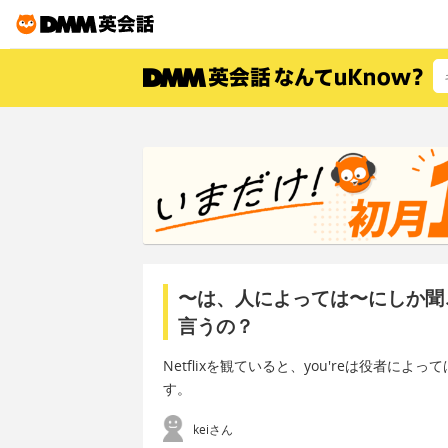
〜は、人によっては〜にしか聞
言うの？
Netflixを観ていると、you'reは役者によ
す。
keiさん