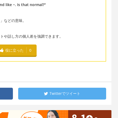
d like ~. Is that normal?"
」などの意味。
トや話し方の個人差を強調できます。
役に立った
0
Twitterで
ツイート