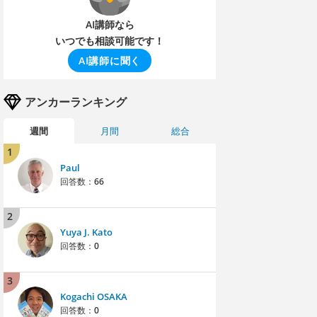
AI講師なら
いつでも相談可能です！
AI講師に聞く
アンカーランキング
週間
月間
総合
1
Paul
回答数：
66
2
Yuya J. Kato
回答数：
0
3
Kogachi OSAKA
回答数：
0