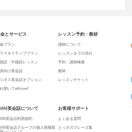
料金とサービス
レッスン予約・教材
金プラン
講師について
ラスネイティブプラン
レッスンまでの流れ
国語・中国語レッスン
予約・講師検索
供向け英会話
教材
ジネス英会話オプション
レッスンチケット
れ聞いてeKnow?
DMM英会話について
お客様サポート
MM英会話利用規約
よくある質問
MM英会話グループの個人情報取
とっさのフレーズ集
扱いについて