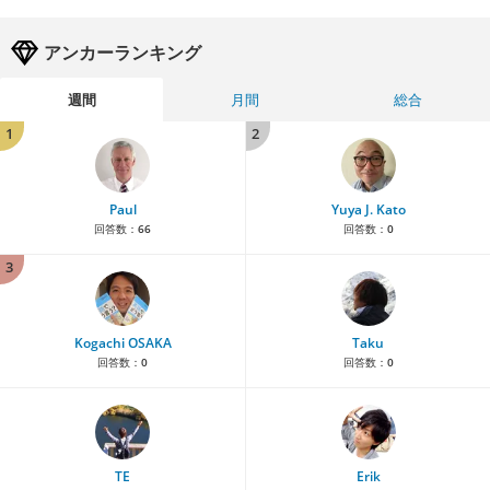
アンカーランキング
週間
月間
総合
1
2
Paul
Yuya J. Kato
回答数：
66
回答数：
0
3
Kogachi OSAKA
Taku
回答数：
0
回答数：
0
TE
Erik