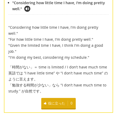
"Considering how little time I have, I'm doing pretty
well."
"Considering how little time I have, I'm doing pretty
well."
"For how little time I have, I'm doing pretty well."
"Given the limited time I have, I think I'm doing a good
job."
"I'm doing my best, considering my schedule."
「時間がない」＝ time is limited / I don’t have much time
英語では “I have little time” や “I don’t have much time” の
ように言えます。
「勉強する時間が少ない」なら “I don’t have much time to
study.” が自然です。
役に立った
0