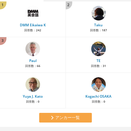
1
2
DMM Eikaiwa K
Taku
回答数：
242
回答数：
187
3
Paul
TE
回答数：
66
回答数：
31
Yuya J. Kato
Kogachi OSAKA
回答数：
0
回答数：
0
アンカー一覧