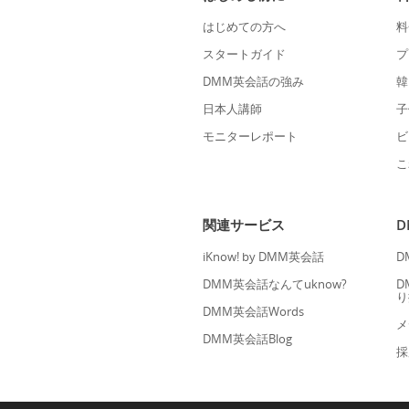
はじめての方へ
料
スタートガイド
プ
DMM英会話の強み
韓
日本人講師
子
モニターレポート
ビ
こ
関連サービス
iKnow! by DMM英会話
D
DMM英会話なんてuknow?
D
り
DMM英会話Words
メ
DMM英会話Blog
採