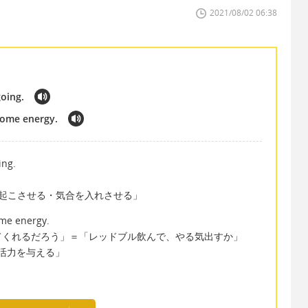
2021/08/02 06:38
going.
e some energy.
ing.
」
をやる気を起こさせる・気合を入れさせる」
some energy.
てくれるだろう」＝「レッドブル飲んで、やる気出すか」
で「人に活力を与える」