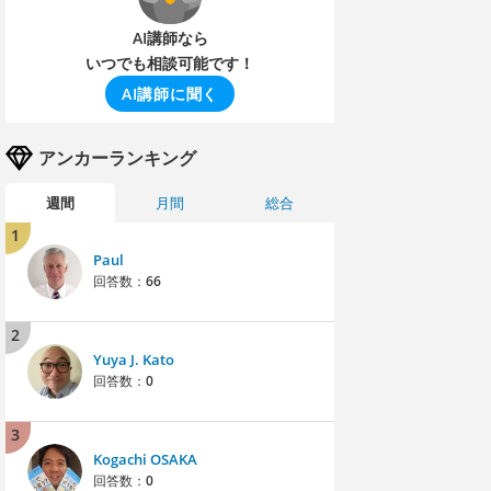
AI講師なら
いつでも相談可能です！
AI講師に聞く
アンカーランキング
週間
月間
総合
1
Paul
回答数：
66
2
Yuya J. Kato
回答数：
0
3
Kogachi OSAKA
回答数：
0