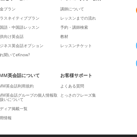
金プラン
講師について
ラスネイティブプラン
レッスンまでの流れ
国語・中国語レッスン
予約・講師検索
供向け英会話
教材
ジネス英会話オプション
レッスンチケット
れ聞いてeKnow?
DMM英会話について
お客様サポート
MM英会話利用規約
よくある質問
MM英会話グループの個人情報取
とっさのフレーズ集
扱いについて
ディア掲載一覧
用情報