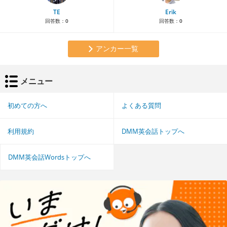
TE
Erik
回答数：
0
回答数：
0
アンカー一覧
メニュー
初めての方へ
よくある質問
利用規約
DMM英会話トップへ
DMM英会話Wordsトップへ