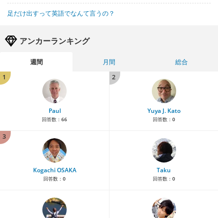
足だけ出すって英語でなんて言うの？
アンカーランキング
週間
月間
総合
1
2
Paul
Yuya J. Kato
回答数：
66
回答数：
0
3
Kogachi OSAKA
Taku
回答数：
0
回答数：
0