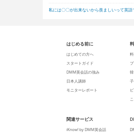
私には〇〇が出来ないから羨ましいって英語
はじめる前に
はじめての方へ
料
スタートガイド
プ
DMM英会話の強み
韓
日本人講師
子
モニターレポート
ビ
こ
関連サービス
iKnow! by DMM英会話
D