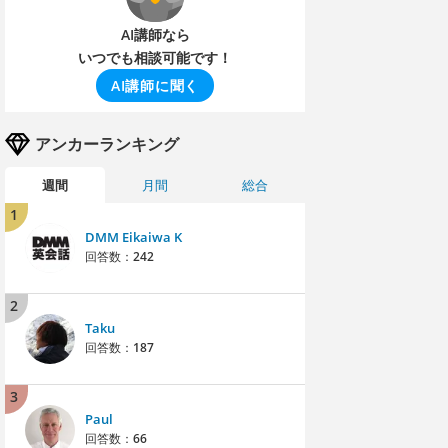
AI講師なら
いつでも相談可能です！
AI講師に聞く
アンカーランキング
週間
月間
総合
1
DMM Eikaiwa K
回答数：
242
2
Taku
回答数：
187
3
Paul
回答数：
66