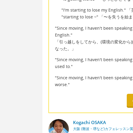
"I'm starting to lose my Eng
"starting to lose ~" 「〜を失うを
"Since moving, I haven't been speaking
English."
「引っ越しをしてから、(環境の変化から
なった。」
"Since moving, I haven't been speaking 
used to."
"Since moving, I haven't been speaking
worse."
Kogachi OSAKA
大阪 (難波・堺など)カフェレッスン