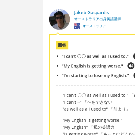
Jakeb Gaspardis
オーストラリア出身英語講師
オーストラリア
回答
"I can't 〇〇 as well as I used to."
"My English is getting worse."
"I'm starting to lose my English."
"I can't 〇〇 as well as I use
"I can't ~" 「〜をできない」
"as well as a I used to" 「前より」
"My English is getting worse."
"My English" 「私の英語力」
"is getting worse" 「もっとひど