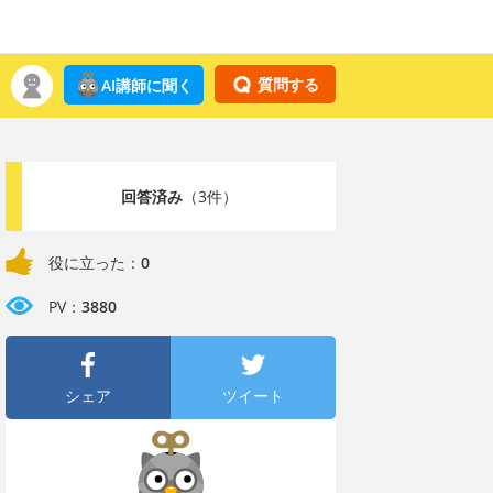
質問する
AI講師に聞く
回答済み
（3件）
役に立った：
0
PV：
3880
シェア
ツイート