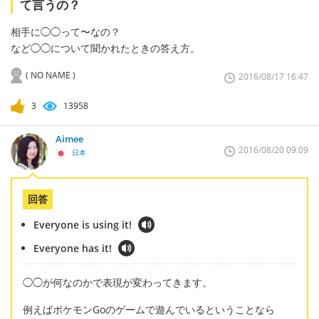
て言うの？
相手に◯◯って〜なの？
など◯◯について聞かれたときの答え方。
( NO NAME )
2016/08/17 16:47
3
13958
Aimee
2016/08/20 09:09
日本
回答
Everyone is using it!
Everyone has it!
◯◯が何なのかで表現が変わってきます。
例えばポケモンGoのゲームで遊んでいるということなら