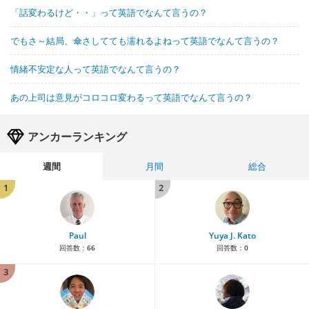
「話変わるけど・・」って英語でなんて言うの？
でもさ～結局、傘さしてても濡れるよねって英語でなんて言うの？
情緒不安定な人って英語でなんて言うの？
あの上司は意見がコロコロ変わるって英語でなんて言うの？
アンカーランキング
週間
月間
総合
1
2
Paul
Yuya J. Kato
回答数：
66
回答数：
0
3