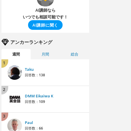
AI講師なら
いつでも相談可能です！
AI講師に聞く
アンカーランキング
週間
月間
総合
1
Taku
回答数：
138
2
DMM Eikaiwa K
回答数：
109
3
Paul
回答数：
66