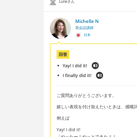
Luneさん
Michelle N
英会話講師
日本
回答
Yay! I did it!
I finally did it!
ご質問ありがとうございます。
嬉しい表現を付け加えたいときは、感嘆
例えば
Yay! I did it!
「やったー！やっとできたよ！」