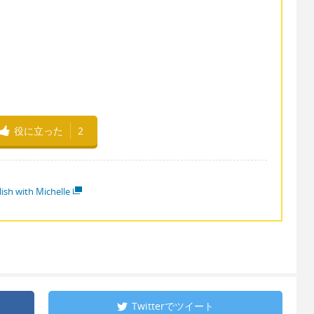
役に立った
2
lish with Michelle
Twitterで
ツイート