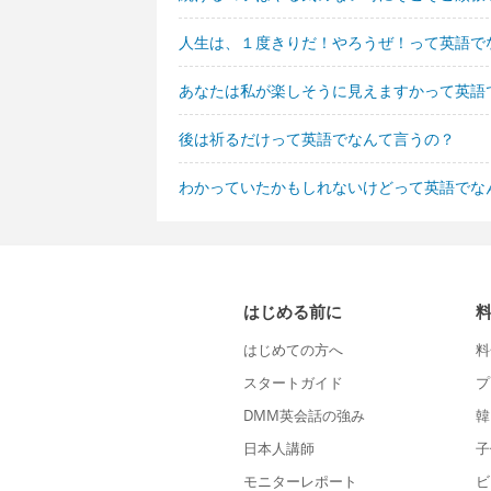
人生は、１度きりだ！やろうぜ！って英語で
あなたは私が楽しそうに見えますかって英語
後は祈るだけって英語でなんて言うの？
わかっていたかもしれないけどって英語でな
はじめる前に
はじめての方へ
料
スタートガイド
プ
DMM英会話の強み
韓
日本人講師
子
モニターレポート
ビ