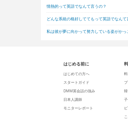
情熱的って英語でなんて言うの？
どんな系統の格好しててもって英語でなんて
私は彼が夢に向かって努力している姿がかっ
はじめる前に
はじめての方へ
料
スタートガイド
プ
DMM英会話の強み
韓
日本人講師
子
モニターレポート
ビ
こ