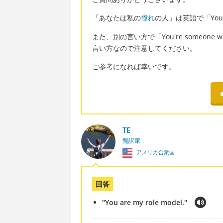
「あなたは私の
憧れ
の人」は英語で「You ar
また、別の言い方で「You're someone wh
言い方なので注意してください。
ご参考になれば幸いです。
TE
翻訳家
アメリカ合衆国
回答
"You are my role model."