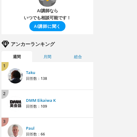
AI講師なら
いつでも相談可能です！
AI講師に聞く
アンカーランキング
週間
月間
総合
1
Taku
回答数：
138
2
DMM Eikaiwa K
回答数：
109
3
Paul
回答数：
66