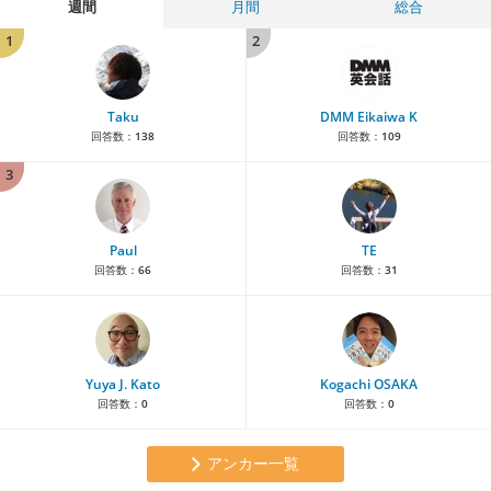
週間
月間
総合
1
2
Taku
DMM Eikaiwa K
回答数：
138
回答数：
109
3
Paul
TE
回答数：
66
回答数：
31
Yuya J. Kato
Kogachi OSAKA
回答数：
0
回答数：
0
アンカー一覧