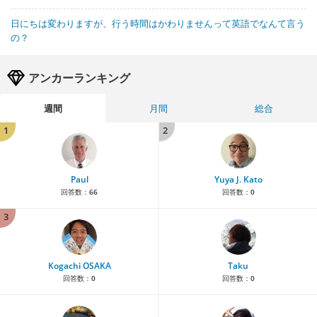
日にちは変わりますが、行う時間はかわりませんって英語でなんて言う
の？
アンカーランキング
週間
月間
総合
1
2
Paul
Yuya J. Kato
回答数：
66
回答数：
0
3
Kogachi OSAKA
Taku
回答数：
0
回答数：
0