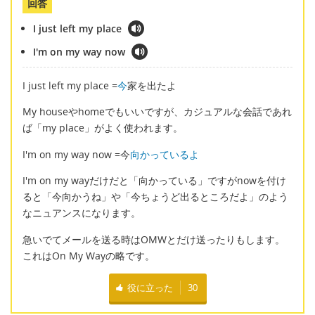
回答
I just left my place
I'm on my way now
I just left my place =
今
家を出たよ
My houseやhomeでもいいですが、カジュアルな会話であれ
ば「my place」がよく使われます。
I'm on my way now =今
向かっているよ
I'm on my wayだけだと「向かっている」ですがnowを付け
ると「今向かうね」や「今ちょうど出るところだよ」のよう
なニュアンスになります。
急いでてメールを送る時はOMWとだけ送ったりもします。
これはOn My Wayの略です。
役に立った
30