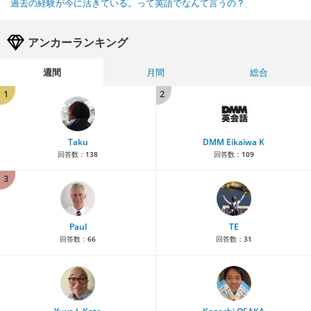
過去の経験が今に活きている。って英語でなんて言うの？
アンカーランキング
週間
月間
総合
1
2
Taku
DMM Eikaiwa K
回答数：
138
回答数：
109
3
Paul
TE
回答数：
66
回答数：
31