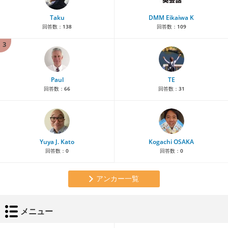
Taku
DMM Eikaiwa K
回答数：
138
回答数：
109
3
Paul
TE
回答数：
66
回答数：
31
Yuya J. Kato
Kogachi OSAKA
回答数：
0
回答数：
0
アンカー一覧
メニュー