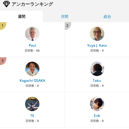
アンカーランキング
週間
月間
総合
1
2
Paul
Yuya J. Kato
回答数：
66
回答数：
0
3
Kogachi OSAKA
Taku
回答数：
0
回答数：
0
TE
Erik
回答数：
0
回答数：
0