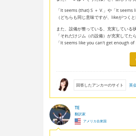
「It seems (that) S ＋ V.」や「It see
（どちらも同じ意味ですが、likeがつく
また、設備が整っている、充実している状態を
「それだけジム（の設備）が充実してた
「It seems like you can't get enou
回答したアンカーのサイト
英会
TE
翻訳家
アメリカ合衆国