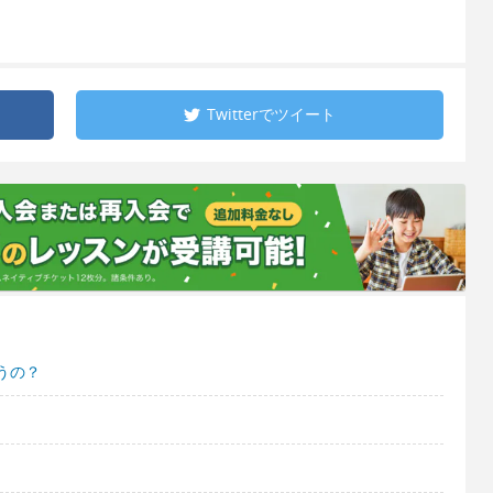
Twitterで
ツイート
うの？