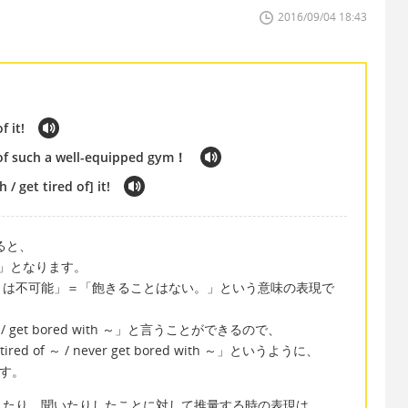
2016/09/04 18:43
f it!
 of such a well-equipped gym！
/ get tired of] it!
訳すると、
」となります。
とは不可能」＝「飽きることはない。」という意味の表現で
 / get bored with ～」と言うことができるので、
d of ～ / never get bored with ～」というように、
ます。
が見たり、聞いたりしたことに対して推量する時の表現は、