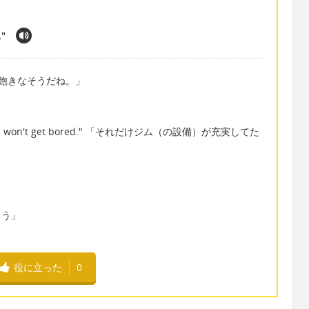
."
red." 「飽きなそうだね。」
e gym, you won't get bored." 「それだけジム（の設備）が充実してた
だろう」
役に立った
0