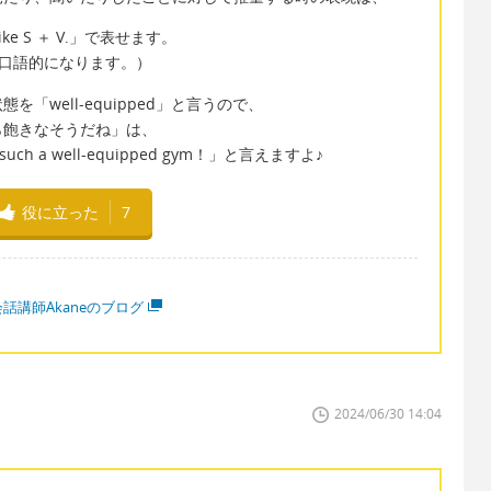
ms like S ＋ V.」で表せます。
と口語的になります。）
「well-equipped」と言うので、
ら飽きなそうだね」は、
gh of such a well-equipped gym！」と言えますよ♪
役に立った
7
話講師Akaneのブログ
2024/06/30 14:04