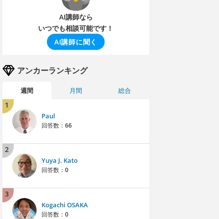
AI講師なら
いつでも相談可能です！
AI講師に聞く
アンカーランキング
週間
月間
総合
1
Paul
回答数：
66
2
Yuya J. Kato
回答数：
0
3
Kogachi OSAKA
回答数：
0