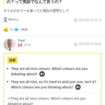
の？って英語でなんて言うの？
ネイルのカラーを迷ってた場合の質問として
Kenさん
2022/04/22 22:14
3
4426
Paul
2022/04/25 08:36
カナダ
回答
They are all nice colours. Which colours are you
debating about?
They are all nice, so it's hard to pick just one, isn't it?
Which colours are you thinking about?
ーThey are all nice colours. Which colours are you
debating about?