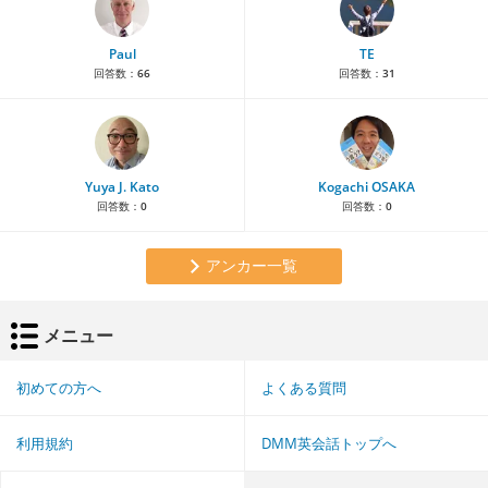
Paul
TE
回答数：
66
回答数：
31
Yuya J. Kato
Kogachi OSAKA
回答数：
0
回答数：
0
アンカー一覧
メニュー
初めての方へ
よくある質問
利用規約
DMM英会話トップへ