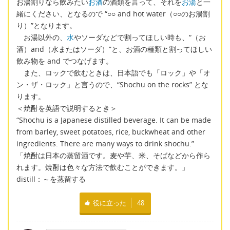
お湯割りなら飲みたい
お酒
の酒類を言って、それを
お湯
と一
緒にください、となるので “○○ and hot water（○○のお湯割
り）”となります。
お湯以外の、
水
やソーダなどで割ってほしい時も、“（お
酒）and（水またはソーダ）”と、お酒の種類と割ってほしい
飲み物を and でつなげます。
また、ロックで飲むときは、日本語でも「ロック」や「オ
ン・ザ・ロック」と言うので、“Shochu on the rocks” とな
ります。
＜焼酎を英語で説明するとき＞
“Shochu is a Japanese distilled beverage. It can be made
from barley, sweet potatoes, rice, buckwheat and other
ingredients. There are many ways to drink shochu.”
「焼酎は日本の蒸留酒です。麦や芋、米、そばなどから作ら
れます。焼酎は色々な方法で飲むことができます。」
distill：～を蒸留する
役に立った
48