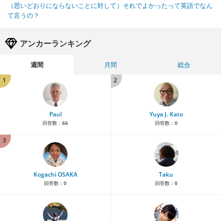
（思いどおりにならないことに対して）それでよかったって英語でなん
て言うの？
アンカーランキング
週間
月間
総合
1
2
Paul
Yuya J. Kato
回答数：
66
回答数：
0
3
Kogachi OSAKA
Taku
回答数：
0
回答数：
0