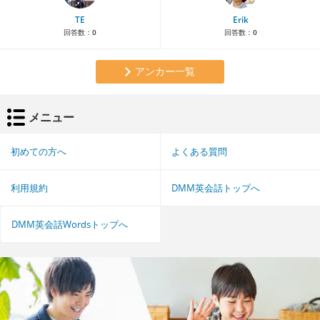
TE
Erik
回答数：
0
回答数：
0
アンカー一覧
メニュー
初めての方へ
よくある質問
利用規約
DMM英会話トップへ
DMM英会話Wordsトップへ