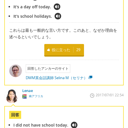
It's a day off today.
It's school holidays.
これらは最も一般的な言い方です。このあと、なぜか理由を
述べるといいでしょう。
役に立った
29
回答したアンカーのサイト
DMM英会話講師 Selina M（セリナ）
Lenae
2017/07/01 22:54
南アフリカ
回答
I did not have school today.