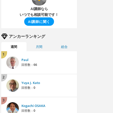
AI講師なら
いつでも相談可能です！
AI講師に聞く
アンカーランキング
週間
月間
総合
1
Paul
回答数：
66
2
Yuya J. Kato
回答数：
0
3
Kogachi OSAKA
回答数：
0