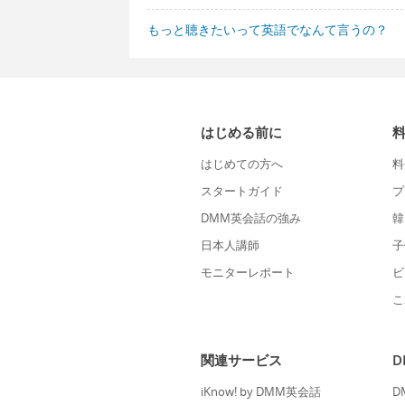
もっと聴きたいって英語でなんて言うの？
はじめる前に
はじめての方へ
料
スタートガイド
プ
DMM英会話の強み
韓
日本人講師
子
モニターレポート
ビ
こ
関連サービス
iKnow! by DMM英会話
D