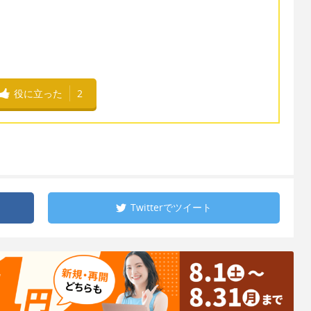
役に立った
2
Twitterで
ツイート