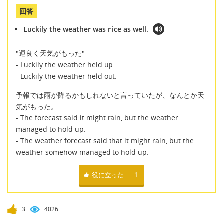
回答
Luckily the weather was nice as well.
"運良く天気がもった"
- Luckily the weather held up.
- Luckily the weather held out.
予報では雨が降るかもしれないと言っていたが、なんとか天
気がもった。
- The forecast said it might rain, but the weather
managed to hold up.
- The weather forecast said that it might rain, but the
weather somehow managed to hold up.
役に立った
1
3
4026