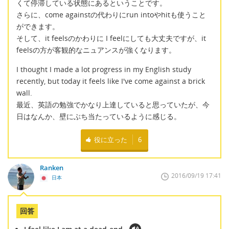
くて停滞している状態にあるということです。
さらに、come againstの代わりにrun intoやhitも使うこと
ができます。
そして、it feelsのかわりに I feelにしても大丈夫ですが、it
feelsの方が客観的なニュアンスが強くなります。
I thought I made a lot progress in my English study
recently, but today it feels like I've come against a brick
wall.
最近、英語の勉強でかなり上達していると思っていたが、今
日はなんか、壁にぶち当たっているように感じる。
役に立った
6
Ranken
2016/09/19 17:41
日本
回答