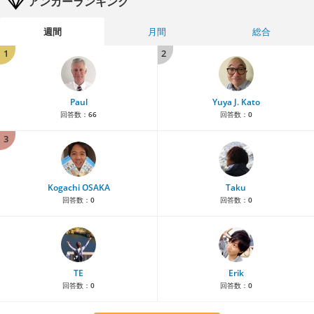
アンカーランキング
週間
月間
総合
1
2
Paul
Yuya J. Kato
回答数：
66
回答数：
0
3
Kogachi OSAKA
Taku
回答数：
0
回答数：
0
TE
Erik
回答数：
0
回答数：
0