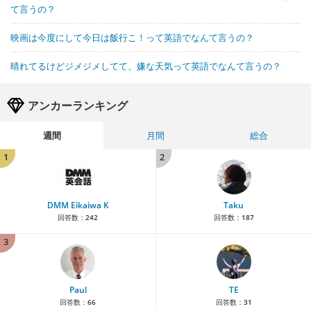
て言うの？
映画は今度にして今日は飯行こ！って英語でなんて言うの？
晴れてるけどジメジメしてて、嫌な天気って英語でなんて言うの？
アンカーランキング
週間
月間
総合
1
2
DMM Eikaiwa K
Taku
回答数：
242
回答数：
187
3
Paul
TE
回答数：
66
回答数：
31