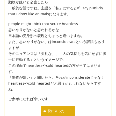
動物が嫌いと公言したら、
一般的な話ですね。主語を「私」にするとIf I say publicly
that I don't like animalsになります。
people might think that you're heartless
思いやりがないと思われるかな
日本語の受身形の表現とちょっと違いますね。
また、思いやりがない、はinconsiderateという訳語もあり
ますが、
そのニュアンスは「失礼な」、「人の気持ちを気にせずに勝
手に行動する」というイメージで、
この場面でheartlessやcold-heartedの方が当てはまりま
す。
「動物が嫌い」と聞いたら、それがinconsiderateじゃなく
heartlessやcold-heartedだと思うかもしれないからです
ね。
ご参考になれば幸いです！
役に立った
1