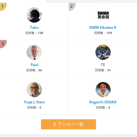
1
2
Taku
DMM Eikaiwa K
回答数：
138
回答数：
109
3
Paul
TE
回答数：
66
回答数：
31
Yuya J. Kato
Kogachi OSAKA
回答数：
0
回答数：
0
アンカー一覧