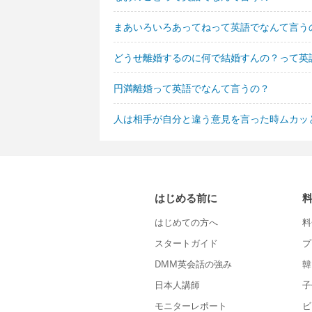
まあいろいろあってねって英語でなんて言う
どうせ離婚するのに何で結婚すんの？って英
円満離婚って英語でなんて言うの？
人は相手が自分と違う意見を言った時ムカッ
はじめる前に
はじめての方へ
料
スタートガイド
プ
DMM英会話の強み
韓
日本人講師
子
モニターレポート
ビ