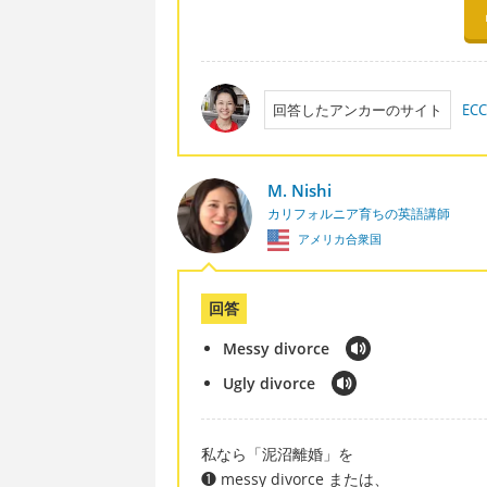
回答したアンカーのサイト
E
M. Nishi
カリフォルニア育ちの英語講師
アメリカ合衆国
回答
Messy divorce
Ugly divorce
私なら「泥沼離婚」を
❶ messy divorce または、