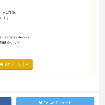
ゃぐちゃな離婚。
になります。
ugh a messy divorce.
泥沼離婚をした)。
役に立った
4
Twitterで
ツイート