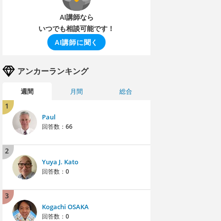
AI講師なら
いつでも相談可能です！
AI講師に聞く
アンカーランキング
週間
月間
総合
1
Paul
回答数：
66
2
Yuya J. Kato
回答数：
0
3
Kogachi OSAKA
回答数：
0