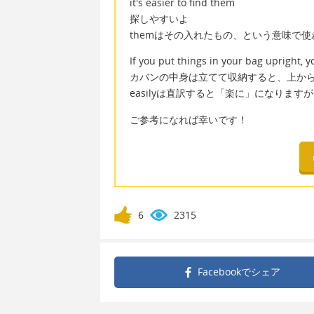
it's easier to find them
探しやすいよ
themはその入れたもの、という意味で
If you put things in your bag upright, 
カバンの中身は立てて収納すると、上か
easilyは直訳すると「楽に」になりま
ご参考になれば幸いです！
6
2315
Facebookで
シェア