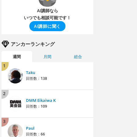
AI講師なら
いつでも相談可能です！
AI講師に聞く
アンカーランキング
週間
月間
総合
1
Taku
回答数：
138
2
DMM Eikaiwa K
回答数：
109
3
Paul
回答数：
66