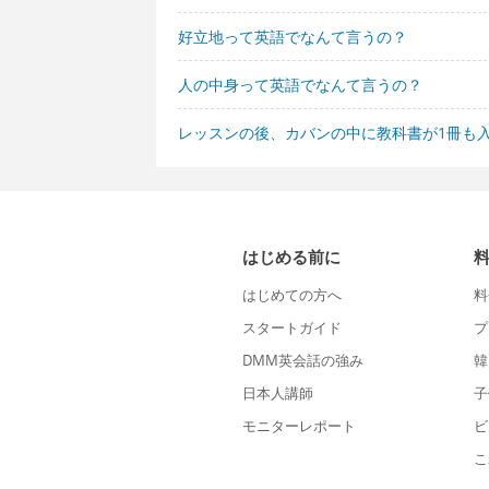
好立地って英語でなんて言うの？
人の中身って英語でなんて言うの？
レッスンの後、カバンの中に教科書が1冊も
はじめる前に
はじめての方へ
料
スタートガイド
プ
DMM英会話の強み
韓
日本人講師
子
モニターレポート
ビ
こ