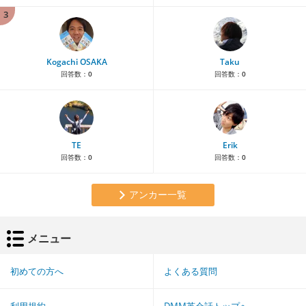
3
Kogachi OSAKA
Taku
回答数：
0
回答数：
0
TE
Erik
回答数：
0
回答数：
0
アンカー一覧
メニュー
初めての方へ
よくある質問
利用規約
DMM英会話トップへ