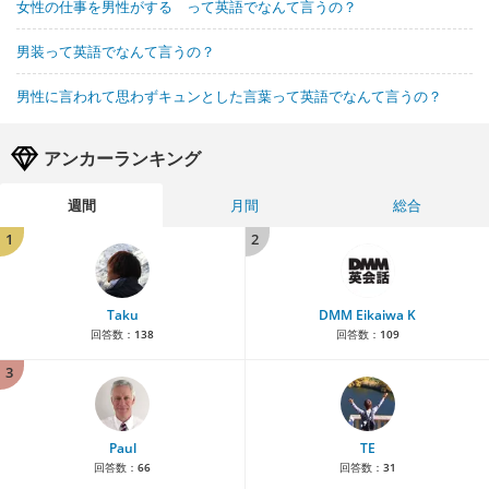
女性の仕事を男性がする って英語でなんて言うの？
男装って英語でなんて言うの？
男性に言われて思わずキュンとした言葉って英語でなんて言うの？
アンカーランキング
週間
月間
総合
1
2
Taku
DMM Eikaiwa K
回答数：
138
回答数：
109
3
Paul
TE
回答数：
66
回答数：
31