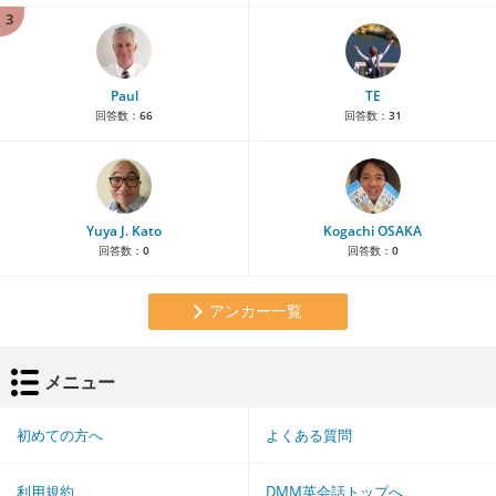
3
Paul
TE
回答数：
66
回答数：
31
Yuya J. Kato
Kogachi OSAKA
回答数：
0
回答数：
0
アンカー一覧
メニュー
初めての方へ
よくある質問
利用規約
DMM英会話トップへ