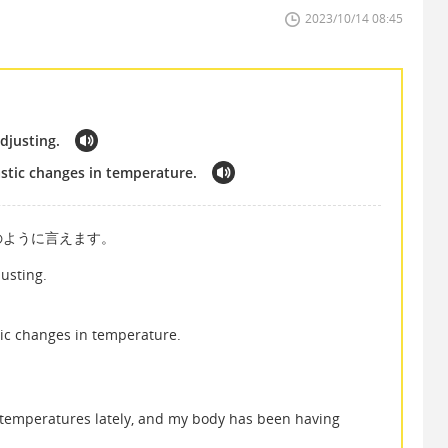
2023/10/14 08:45
djusting.
stic changes in temperature.
のように言えます。
usting.
ic changes in temperature.
」
e temperatures lately, and my body has been having