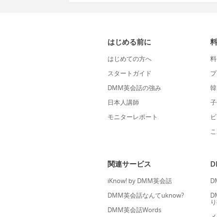
はじめる前に
はじめての方へ
料
スタートガイド
プ
DMM英会話の強み
韓
日本人講師
子
モニターレポート
ビ
こ
関連サービス
iKnow! by DMM英会話
D
DMM英会話なんてuknow?
D
り
DMM英会話Words
メ