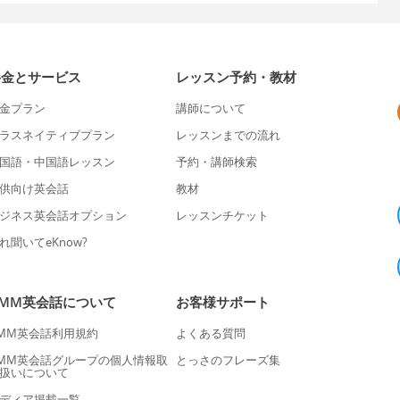
料金とサービス
レッスン予約・教材
金プラン
講師について
ラスネイティブプラン
レッスンまでの流れ
国語・中国語レッスン
予約・講師検索
供向け英会話
教材
ジネス英会話オプション
レッスンチケット
れ聞いてeKnow?
DMM英会話について
お客様サポート
MM英会話利用規約
よくある質問
MM英会話グループの個人情報取
とっさのフレーズ集
扱いについて
ディア掲載一覧