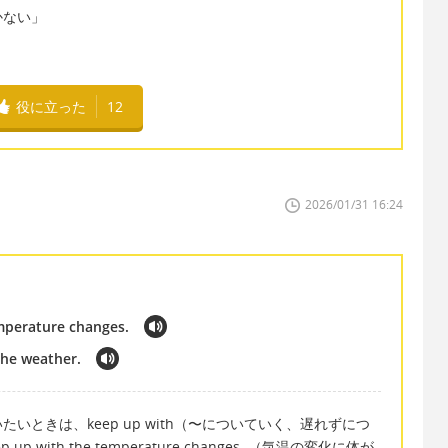
かない」
役に立った
12
2026/01/31 16:24
emperature changes.
the weather.
ときは、keep up with（〜についていく、遅れずにつ
 up with the temperature changes. （気温の変化に体が