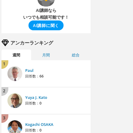
AI講師なら
いつでも相談可能です！
AI講師に聞く
アンカーランキング
週間
月間
総合
1
Paul
回答数：
66
2
Yuya J. Kato
回答数：
0
3
Kogachi OSAKA
回答数：
0