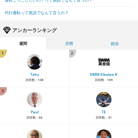
代行運転って英語でなんて言うの？
アンカーランキング
週間
月間
総合
1
2
Taku
DMM Eikaiwa K
回答数：
138
回答数：
109
3
Paul
TE
回答数：
66
回答数：
31