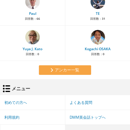
Paul
TE
回答数：
66
回答数：
31
Yuya J. Kato
Kogachi OSAKA
回答数：
0
回答数：
0
アンカー一覧
メニュー
初めての方へ
よくある質問
利用規約
DMM英会話トップへ