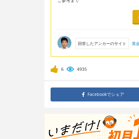
ご参考まで
回答したアンカーのサイト
英
6
4935
Facebookで
シェア