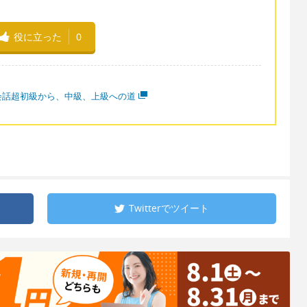
役に立った
0
会話超初級から、中級、上級への道
Twitterで
ツイート