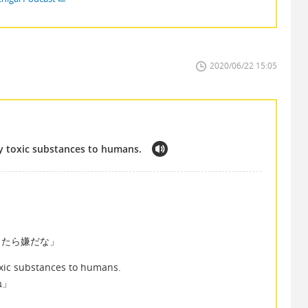
2020/06/22 15:05
y toxic substances to humans.
たとしたら嫌だな」
oxic substances to humans.
ね」