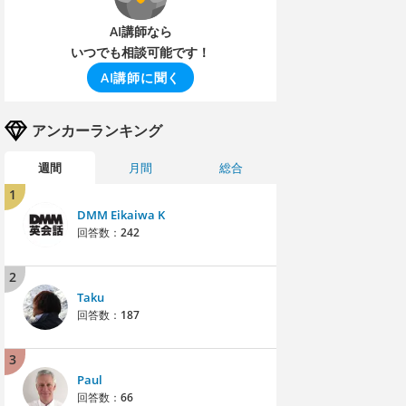
AI講師なら
いつでも相談可能です！
AI講師に聞く
アンカーランキング
週間
月間
総合
1
DMM Eikaiwa K
回答数：
242
2
Taku
回答数：
187
3
Paul
回答数：
66