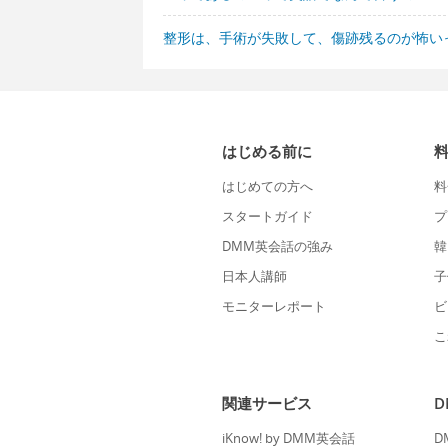
整形は、手術が失敗して、傷跡残るのが怖い
はじめる前に
はじめての方へ
料
スタートガイド
プ
DMM英会話の強み
韓
日本人講師
子
モニターレポート
ビ
こ
関連サービス
iKnow! by DMM英会話
D