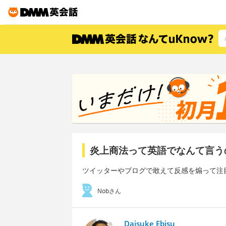
炎上商法って英語でなんて言う
ツイッターやブログで敢えて反感を煽って注
Nobさん
Daisuke Ebisu