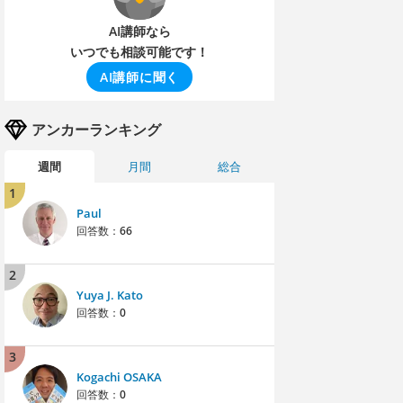
AI講師なら
いつでも相談可能です！
AI講師に聞く
アンカーランキング
週間
月間
総合
1
Paul
回答数：
66
2
Yuya J. Kato
回答数：
0
3
Kogachi OSAKA
回答数：
0