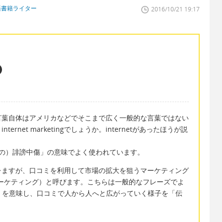
語書籍ライター
2016/10/21 19:17
言葉自体はアメリカなどでそこまで広く一般的な言葉ではない
nternet marketingでしょうか。internetがあったほうが説
ットの）誹謗中傷」の意味でよく使われています。
レますが、口コミを利用して市場の拡大を狙うマーケティング
バイラル・マーケティング）と呼びます。こちらは一般的なフレーズでよ
の」を意味し、口コミで人から人へと広がっていく様子を「伝