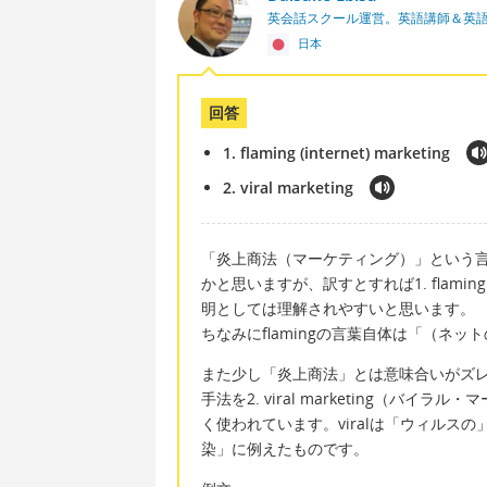
英会話スクール運営。英語講師＆英
日本
回答
1. flaming (internet) marketing
2. viral marketing
「炎上商法（マーケティング）」という
かと思いますが、訳すとすれば1. flaming i
明としては理解されやすいと思います。
ちなみにflamingの言葉自体は「（ネ
また少し「炎上商法」とは意味合いがズ
手法を2. viral marketing（
く使われています。viralは「ウィルス
染」に例えたものです。