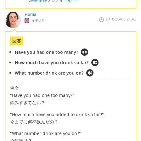
Homa
2018/05/05 21:42
イギリス
回答
Have you had one too many?
How much have you drunk so far?
What number drink are you on?
例文
"Have you had one too many?".
飲みすぎてない？
"How much have you added to drink so far?".
今までに何杯飲んだの？
"What number drink are you on?"
今何杯目？