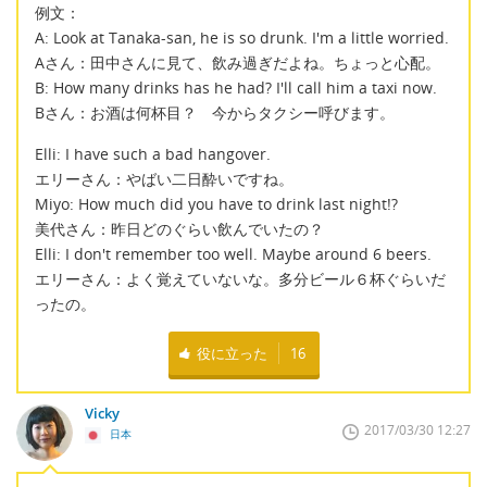
例文：
A: Look at Tanaka-san, he is so drunk. I'm a little worried.
Aさん：田中さんに見て、飲み過ぎだよね。ちょっと心配。
B: How many drinks has he had? I'll call him a taxi now.
Bさん：お酒は何杯目？ 今からタクシー呼びます。
Elli: I have such a bad hangover.
エリーさん：やばい二日酔いですね。
Miyo: How much did you have to drink last night!?
美代さん：昨日どのぐらい飲んでいたの？
Elli: I don't remember too well. Maybe around 6 beers.
エリーさん：よく覚えていないな。多分ビール６杯ぐらいだ
ったの。
役に立った
16
Vicky
2017/03/30 12:27
日本