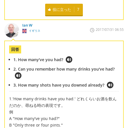
役に立った
7
Ian W
2017/07/31 06:55
イギリス
回答
1. How many've you had?
2. Can you remember how many drinks you've had?
3. How many shots have you downed already?
1.'How many drinks have you had.' どれくらいお酒を飲ん
だのか、尋ねる時の表現です。
例
A "How many've you had?"
B "Only three or four pints."