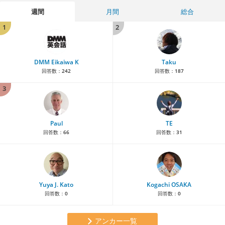
週間
月間
総合
1
2
DMM Eikaiwa K
Taku
回答数：
242
回答数：
187
3
Paul
TE
回答数：
66
回答数：
31
Yuya J. Kato
Kogachi OSAKA
回答数：
0
回答数：
0
アンカー一覧