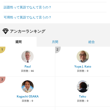
話題性って英語でなんて言うの？
可用性って英語でなんて言うの？
アンカーランキング
週間
月間
総合
1
2
Paul
Yuya J. Kato
回答数：
66
回答数：
0
3
Kogachi OSAKA
Taku
回答数：
0
回答数：
0