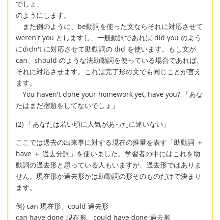
でしょ」
のようにします。
また例のように、be動詞を使った文ならそれに対応させて
weren't you としますし、一般動詞であれば did you のよう
にdidn't に対応させて助動詞の did を使います。もし文が
can、should のような法助動詞を使っている場合であれば、
それに対応させます。これは完了形の文でも同じことが言え
ます。
You haven't done your homework yet, have you? 「あな
たはまだ宿題をしてないでしょ」
(2) 「あなたは若い頃に人気があったに違いない」
ここでは過去の出来事に対する現在の推量を表す「助動詞 ＋
have ＋ 過去分詞」を使いました。学習者の中にはこれを助
動詞の過去形と思っている人もいますが、過去形ではありま
せん。現在形か過去形かは助動詞の形そのものだけで決まり
ます。
例) can 現在形、could 過去形
can have done 現在形、could have done 過去形