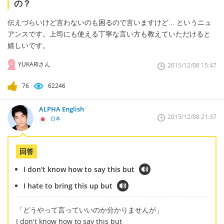
の？
伝えづらいけど言わないのも困るので言いますけど... というニュ
アンスです。上司にも使える丁寧な言い方も教えていただけると
嬉しいです。
YUKARIさん
2015/12/08 15:47
76
62246
ALPHA English
2015/12/08 21:37
日本
回答
I don't know how to say this but
I hate to bring this up but
「どうやって言っていいのか分かりませんが」
I don't know how to say this but
__